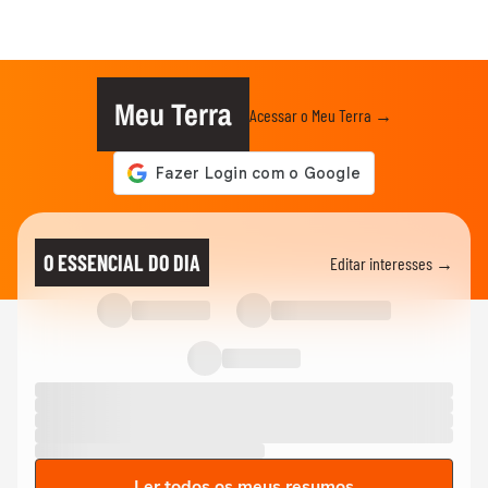
Meu Terra
Acessar o Meu Terra →
O ESSENCIAL DO DIA
Editar interesses →
Ler todos os meus resumos