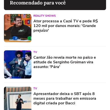
Recomendado para você
REALITY SHOWS
Ator processa a Cazé TV e pede R$
120 mil por danos morais: 'Grande
prejuízo'
TV
Cantor Jão revela morte no palco e
atitude de Serginho Groiman vira
assunto: 'Pára'
TV
Apresentador deixa o SBT após 8
meses para trabalhar em emissora
digital criada por Bacci