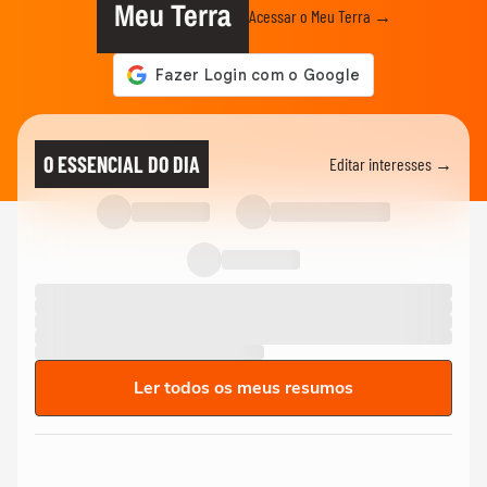
Meu Terra
Acessar o Meu Terra →
O ESSENCIAL DO DIA
Editar interesses →
Ler todos os meus resumos