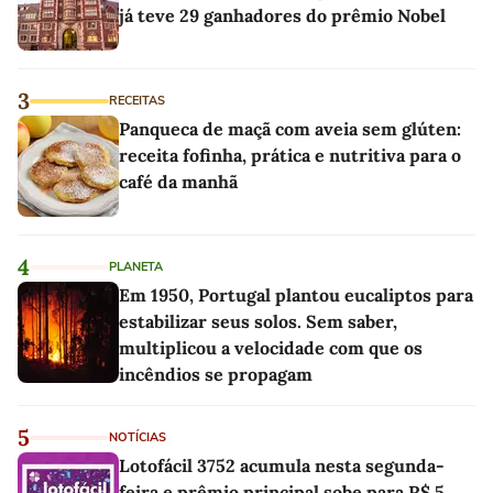
já teve 29 ganhadores do prêmio Nobel
3
RECEITAS
Panqueca de maçã com aveia sem glúten:
receita fofinha, prática e nutritiva para o
café da manhã
4
PLANETA
Em 1950, Portugal plantou eucaliptos para
estabilizar seus solos. Sem saber,
multiplicou a velocidade com que os
incêndios se propagam
5
NOTÍCIAS
Lotofácil 3752 acumula nesta segunda-
feira e prêmio principal sobe para R$ 5