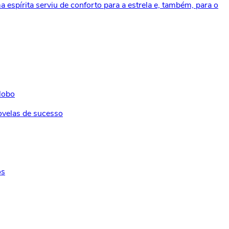
a espírita serviu de conforto para a estrela e, também, para o
Globo
novelas de sucesso
os