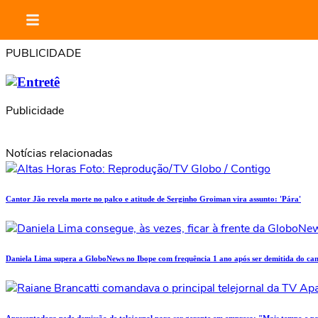
PUBLICIDADE
Publicidade
Notícias relacionadas
Cantor Jão revela morte no palco e atitude de Serginho Groiman vira assunto: 'Pára'
Daniela Lima supera a GloboNews no Ibope com frequência 1 ano após ser demitida do can