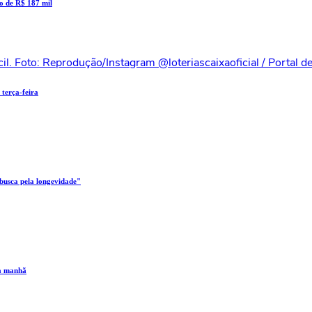
o de R$ 187 mil
terça-feira
busca pela longevidade"
da manhã