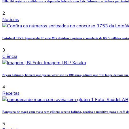
Filho 04 registra candidatura a deputado federal como Jair Bolsonaro e declara patrimôni
2
Notícias
Lotofácil 3753: Apostas do ES e de MG dividem o prêmio acumulado de R$ 5 milhões nesta 
3
Ciência
Bryan Johnson, homem que queria viver até os 100 anos, admite que "foi longe demais em 
4
Receitas
Panqueca de maçã com aveia sem glúten: receita fofinha, prática e nutritiva para o café 
5