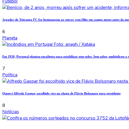
Futebol
Jogador do Ypiranga FC fez homenagem ao entrar com filho em campo meses antes da mor
6
Planeta
Em 1950, Portugal plantou eucaliptos para estabilizar seus solos. Sem saber, multiplicou a
7
Política
Quem é Alfredo Gaspar, escolhido vice na chapa de Flávio Bolsonaro para presidente
8
Notícias