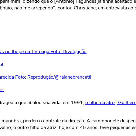
para mim, dizendo que o [Antônio] Fagundes já tinha aceitado 
ntão, não me arrependo", contou Christiane, em entrevista ao p
al
az"
 tragédia que abalou sua vida: em 1991,
o filho da atriz, Guilh
a manobra, perdeu o controle da direção. A caminhonete despen
lho, o outro filho da atriz, hoje com 45 anos, teve pequenas e