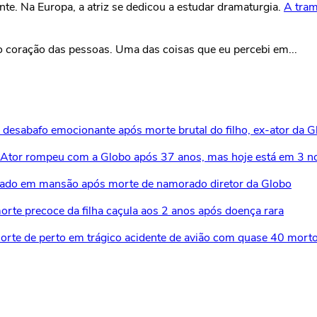
te. Na Europa, a atriz se dedicou a estudar dramaturgia.
A tram
coração das pessoas. Uma das coisas que eu percebi em...
m desabafo emocionante após morte brutal do filho, ex-ator da 
ta'? Ator rompeu com a Globo após 37 anos, mas hoje está em 3 
solado em mansão após morte de namorado diretor da Globo
morte precoce da filha caçula aos 2 anos após doença rara
a morte de perto em trágico acidente de avião com quase 40 mort