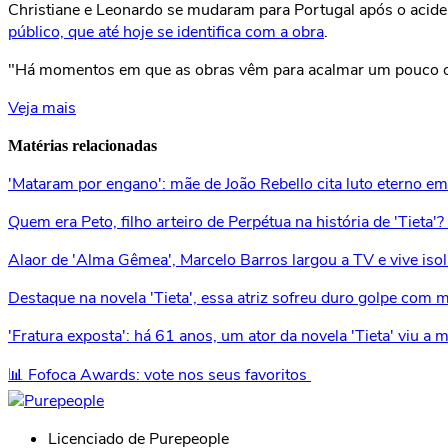
Christiane e Leonardo se mudaram para Portugal após o aciden
público, que até hoje se identifica com a obra
.
"Há momentos em que as obras vêm para acalmar um pouco o 
Veja mais
Matérias relacionadas
'Mataram por engano': mãe de João Rebello cita luto eterno e
Quem era Peto, filho arteiro de Perpétua na história de 'Tie
Alaor de 'Alma Gêmea', Marcelo Barros largou a TV e vive i
Destaque na novela 'Tieta', essa atriz sofreu duro golpe com 
'Fratura exposta': há 61 anos, um ator da novela 'Tieta' viu 
📊 Fofoca Awards: vote nos seus favoritos
Licenciado de Purepeople