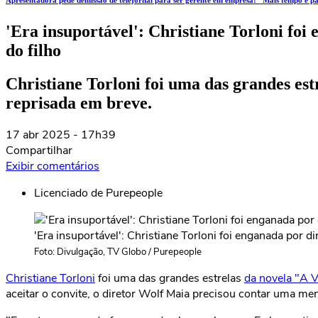
Apresentadora pede demissão de telejornal para ser gerente em empresa: "Mais tempo e p
'Era insuportável': Christiane Torloni foi
do filho
Christiane Torloni foi uma das grandes est
reprisada em breve.
17 abr
2025
- 17h39
Compartilhar
Exibir comentários
Licenciado de Purepeople
'Era insuportável': Christiane Torloni foi enganada por di
Foto: Divulgação, TV Globo / Purepeople
Christiane Torloni
foi uma das grandes estrelas
da novela "A V
aceitar o convite, o diretor Wolf Maia precisou contar uma men