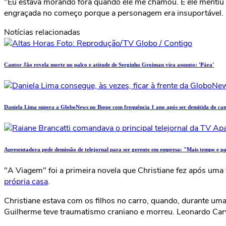
"Eu estava morando fora quando ele me chamou. E ele mentiu 
engraçada no começo porque a personagem era insuportável. E
Notícias relacionadas
Cantor Jão revela morte no palco e atitude de Serginho Groiman vira assunto: 'Pára'
Daniela Lima supera a GloboNews no Ibope com frequência 1 ano após ser demitida do can
Apresentadora pede demissão de telejornal para ser gerente em empresa: "Mais tempo e p
"A Viagem" foi a primeira novela que Christiane fez após uma
própria casa
.
Christiane estava com os filhos no carro, quando, durante um
Guilherme teve traumatismo craniano e morreu. Leonardo Carva