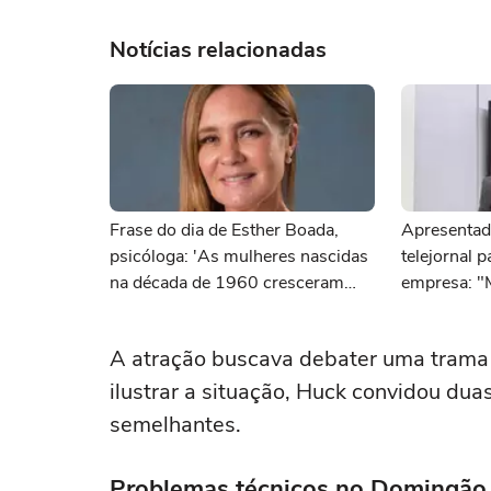
Notícias relacionadas
Frase do dia de Esther Boada,
Apresentad
psicóloga: 'As mulheres nascidas
telejornal 
na década de 1960 cresceram
empresa: "
com a ideia de que precisavam
dar conta de tudo, porque era isso
A atração buscava debater uma trama 
que a sociedade exigia'
ilustrar a situação, Huck convidou du
semelhantes.
Problemas técnicos no Domingão