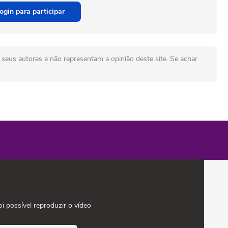
ogin para participar
seus autores e não representam a opinião deste site. Se achar
oi possível reproduzir o vídeo