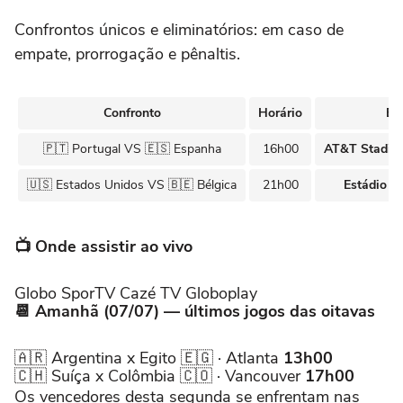
Confrontos únicos e eliminatórios: em caso de
empate, prorrogação e pênaltis.
Confronto
Horário
Est
🇵🇹
Portugal
VS
🇪🇸
Espanha
16h00
AT&T Stadiu
🇺🇸
Estados Unidos
VS
🇧🇪
Bélgica
21h00
Estádio de
📺 Onde assistir ao vivo
Globo
SporTV
Cazé TV
Globoplay
📆 Amanhã (07/07) — últimos jogos das oitavas
🇦🇷 Argentina x Egito 🇪🇬 · Atlanta
13h00
🇨🇭 Suíça x Colômbia 🇨🇴 · Vancouver
17h00
Os vencedores desta segunda se enfrentam nas