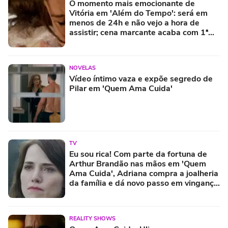
O momento mais emocionante de
Vitória em 'Além do Tempo': será em
menos de 24h e não vejo a hora de
assistir; cena marcante acaba com 1ª
fase e final da novela tem capítulo de
chorar
NOVELAS
Vídeo íntimo vaza e expõe segredo de
Pilar em 'Quem Ama Cuida'
TV
Eu sou rica! Com parte da fortuna de
Arthur Brandão nas mãos em 'Quem
Ama Cuida', Adriana compra a joalheria
da família e dá novo passo em vingança
com ajuda de Iuri
REALITY SHOWS