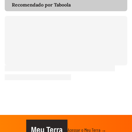
Recomendado por Taboola
Meu Terra
Acessar o Meu Terra →