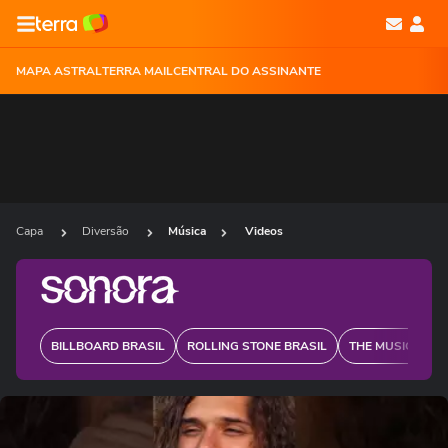
MAPA ASTRAL
TERRA MAIL
CENTRAL DO ASSINANTE
Capa
Diversão
Música
Videos
BILLBOARD BRASIL
ROLLING STONE BRASIL
THE MUSIC JOUR
Ops!