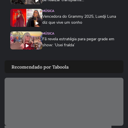
MÚSICA
Vencedora do Grammy 2025, Luedji Luna
diz que vive um sonho
MÚSICA
Fã revela estratégia para pegar grade em
show: ‘Usei fralda’
01:24
MÚSICA
Festival starter pack: o que não pode
Recomendado por Taboola
faltar para curtir o João Rock
00:40
MÚSICA
Xuxa se emociona com show lotado no
NuBank Parque em seu último...
MÚSICA
TEASER: Sonora Apresenta: Gaab
SONORA APRESENTA