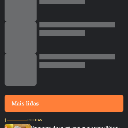
Mais lidas
1
RECEITAS
Panqueca de maçã com aveia sem glúten: