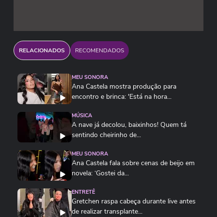
especial durante seu aniversário. Com esse
trabalho, Mioto reafirma seu lugar de destaque
no cenário sertanejo e sua capacidade de
conectar diferentes gêneros musicais.
RELACIONADOS
RECOMENDADOS
MEU SONORA
Ana Castela mostra produção para
encontro e brinca: 'Está na hora...
MÚSICA
A nave já decolou, baixinhos! Quem tá
sentindo cheirinho de...
MEU SONORA
Ana Castela fala sobre cenas de beijo em
novela: ‘Gostei da...
ENTRETÊ
Gretchen raspa cabeça durante live antes
de realizar transplante...