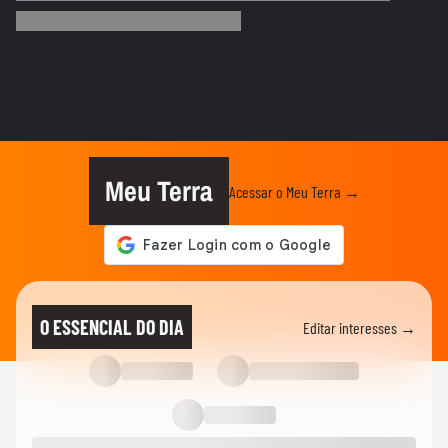
ACAMPAMENTO SONORA
Apertou, Cantou: Fãs da Xuxa Testam
Memória e Reflexo em Desafio...
ENTRETÊ
Xuxa como inspiração: fã conta como ela
mudou sua vida e despertou...
Meu Terra
Acessar o Meu Terra →
ACAMPAMENTO SONORA
Xuxa: A Verdadeira História do Apelido
Criado Pelo Irmão na Infância
FÃ CAST
Harry Styles: fã denuncia cambista
O ESSENCIAL DO DIA
Editar interesses →
armado e ainda tenta comprar...
MEU SONORA
Cachorrinha 'rejeita' hit 'JETSKI’ e dorme
ao som de 'Evidências';...