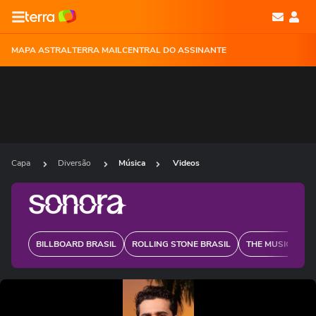
MAPA ASTRAL
TERRA MAIL
CENTRAL DO ASSINANTE
Capa
Diversão
Música
Videos
BILLBOARD BRASIL
ROLLING STONE BRASIL
THE MUSIC JOUR
Ops!