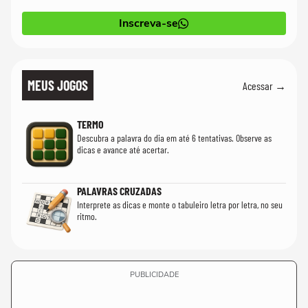
Inscreva-se
MEUS JOGOS
Acessar →
TERMO
Descubra a palavra do dia em até 6 tentativas. Observe as
dicas e avance até acertar.
PALAVRAS CRUZADAS
Interprete as dicas e monte o tabuleiro letra por letra, no seu
ritmo.
PUBLICIDADE