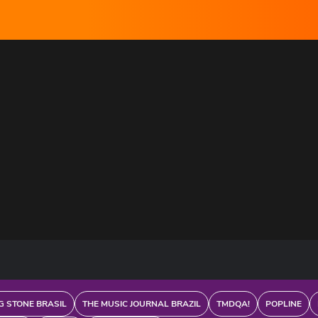
G STONE BRASIL
THE MUSIC JOURNAL BRAZIL
TMDQA!
POPLINE