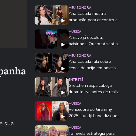
MEU SONORA
Ana Castela mostra
produção para encontro e
brinca: 'Está na hora...
MÚSICA
A nave já decolou,
baixinhos! Quem tá sentindo
cheirinho de...
MEU SONORA
Ana Castela fala sobre
mpanha
cenas de beijo em novela:
‘Gostei da...
ENTRETÊ
Gretchen raspa cabeça
durante live antes de realizar
transplante...
MÚSICA
Vencedora do Grammy
2025, Luedji Luna diz que
e sua
vive um sonho
MÚSICA
Fã revela estratégia para