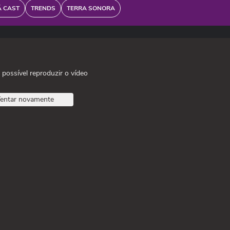
Ã CAST
TRENDS
TERRA SONORA
 possível reproduzir o vídeo
entar novamente