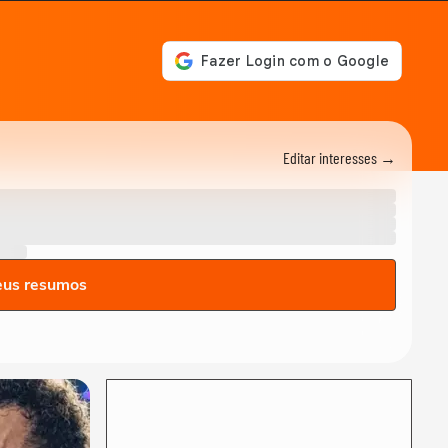
Xuxa como inspiração: fã
conta como ela mudou sua
vida e despertou...
ACAMPAMENTO SONORA
Xuxa: A Verdadeira História
do Apelido Criado Pelo
Irmão na Infância
Editar interesses →
FÃ CAST
Harry Styles: fã denuncia
cambista armado e ainda
tenta comprar...
MEU SONORA
Cachorrinha 'rejeita' hit
'JETSKI’ e dorme ao som de
eus resumos
'Evidências';...