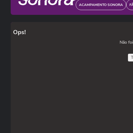
ACAMPAMENTO SONORA
F
Ops!
Não foi
T