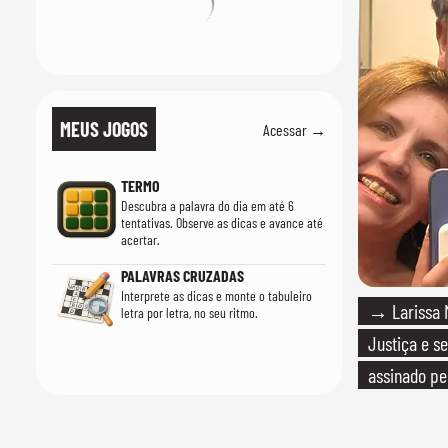
MEUS JOGOS
Acessar →
TERMO
Descubra a palavra do dia em até 6
tentativas. Observe as dicas e avance até
acertar.
PALAVRAS CRUZADAS
Interprete as dicas e monte o tabuleiro
→ Larissa M
letra por letra, no seu ritmo.
Justiça e se
assinado pe