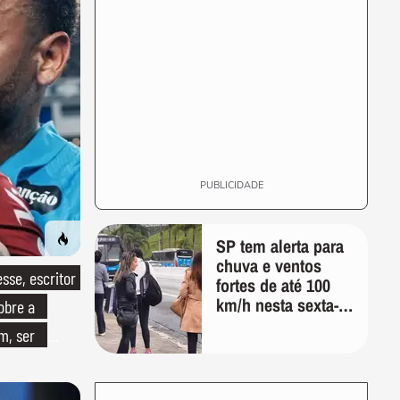
PUBLICIDADE
SP tem alerta para
chuva e ventos
se, escritor
fortes de até 100
km/h nesta sexta-
obre a
feira; veja a
om, ser
previsão do tempo