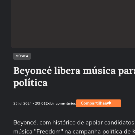
MÚSICA
Beyoncé libera música pa
política
Compartilhar
23 jul 2024
- 20h01
Exibir comentários
Beyoncé, com histórico de apoiar candidato
música "Freedom" na campanha política de K