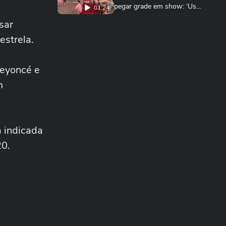
pegar grade em show: ‘Usei
01:24
fralda’
sar
MÚSICA
Festival starter pack: o que
estrela.
não pode faltar para curtir o
00:40
João Rock
MÚSICA
Beyoncé e
Xuxa se emociona com
m
show lotado no NuBank
Parque em seu último...
MÚSICA
TEASER: Sonora Apresenta:
Gaab
 indicada
20.
SONORA APRESENTA
Sonora Apresenta: Gaab
ACAMPAMENTO SONORA
Apertou, Cantou: Fãs da
Xuxa Testam Memória e
Reflexo em Desafio...
ENTRETÊ