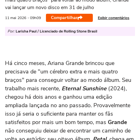
mais quatro braços" para voltar ao modo álbum, Grande
vai lançar um novo disco em 31 de julho
Compartilhar
Exibir comentários
11 mai
2026
- 09h09
Por:
Larisha Paul / Licenciado de Rolling Stone Brasil
Há cinco meses, Ariana Grande brincou que
precisava de "um cérebro extra e mais quatro
braços" para conseguir voltar ao modo álbum. Seu
trabalho mais recente,
Eternal Sunshine
(2024),
chegou há dois anos e ganhou uma edição
ampliada lançada no ano passado. Provavelmente
isso já seria o suficiente para manter os fãs
satisfeitos por mais um bom tempo, mas
Grande
não conseguiu deixar de encontrar um caminho de
volta ao estúdio: seu oitavo álbum,
Petal
, chega em