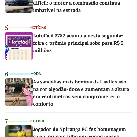
difícil: o motor a combustão continua
imbatível na estrada
5
NOTÍCIAS
Lotofácil 3752 acumula nesta segunda-
feira e prêmio principal sobe para R$ 5
milhões
6
MODA
As sandálias mais bonitas da Usaflex são
na cor algodão-doce e aumentam a altura
em centímetros sem comprometer o
conforto
7
FUTEBOL
Jogador do Ypiranga FC fez homenagem
ao entrar com filho em campo meses