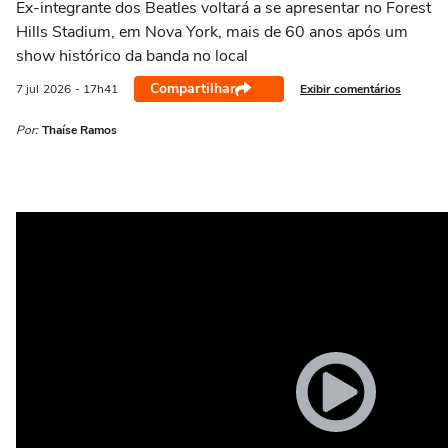
Ex-integrante dos Beatles voltará a se apresentar no Forest
Hills Stadium, em Nova York, mais de 60 anos após um
show histórico da banda no local
Compartilhar
Exibir comentários
7 jul
2026
- 17h41
Por:
Thaíse Ramos