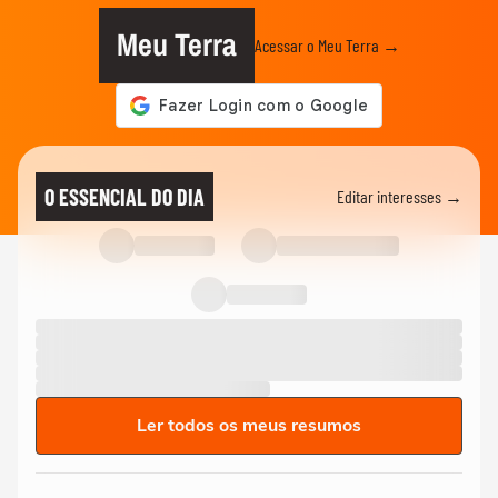
Meu Terra
Acessar o Meu Terra →
O ESSENCIAL DO DIA
Editar interesses →
Ler todos os meus resumos