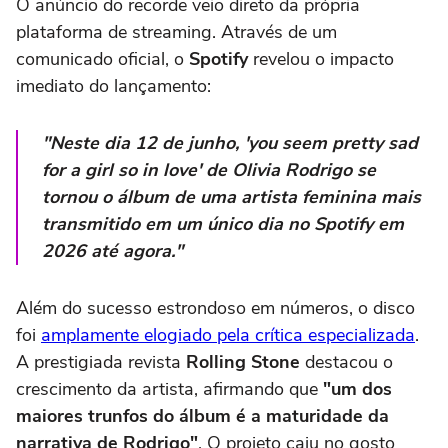
O anúncio do recorde veio direto da própria
plataforma de streaming. Através de um
comunicado oficial, o
Spotify
revelou o impacto
imediato do lançamento:
"Neste dia 12 de junho, 'you seem pretty sad
for a girl so in love' de Olivia Rodrigo se
tornou o álbum de uma artista feminina mais
transmitido em um único dia no Spotify em
2026 até agora."
Além do sucesso estrondoso em números, o disco
foi
amplamente elogiado pela crítica especializada
.
A prestigiada revista
Rolling Stone
destacou o
crescimento da artista, afirmando que
"um dos
maiores trunfos do álbum é a maturidade da
narrativa de Rodrigo"
. O projeto caiu no gosto