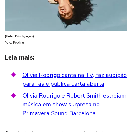
(Foto: Divulgação)
Foto: Popline
Leia mais:
Olivia Rodrigo canta na TV, faz audição
para fãs e publica carta aberta
Olivia Rodrigo e Robert Smith estreiam
música em show surpresa no
Primavera Sound Barcelona