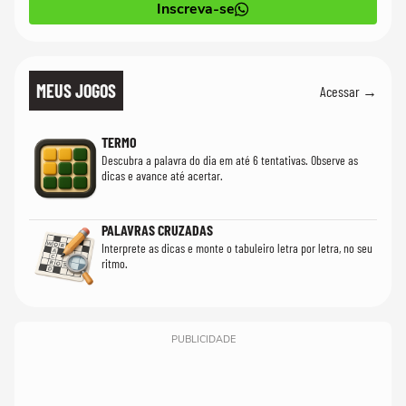
Inscreva-se
MEUS JOGOS
Acessar →
TERMO
Descubra a palavra do dia em até 6 tentativas. Observe as
dicas e avance até acertar.
PALAVRAS CRUZADAS
Interprete as dicas e monte o tabuleiro letra por letra, no seu
ritmo.
PUBLICIDADE