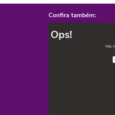
Confira também:
Ops!
Não f