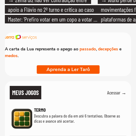
apoio a Flávio no 2º turno e crítica ao caso
movimentações f
Master: 'Prefiro votar em um copo a votar no
plataformas de a
PT'
A carta da Lua representa o apego ao
passado
,
decepções
e
medos
.
Aprenda a Ler Tarô
MEUS JOGOS
Acessar →
TERMO
Descubra a palavra do dia em até 6 tentativas. Observe as
dicas e avance até acertar.