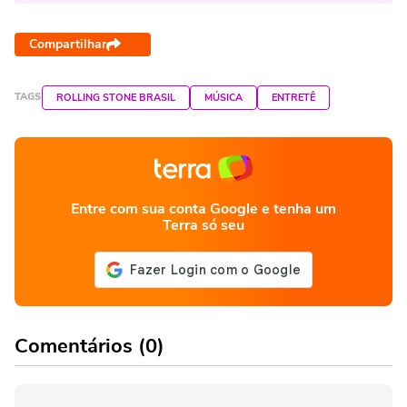
Compartilhar
TAGS
ROLLING STONE BRASIL
MÚSICA
ENTRETÊ
Entre com sua conta Google e tenha um
Terra só seu
Comentários (0)