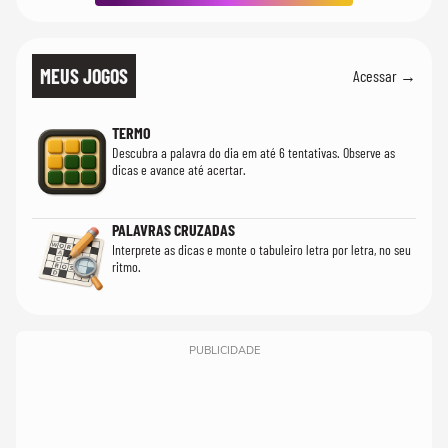
MEUS JOGOS
Acessar →
TERMO
Descubra a palavra do dia em até 6 tentativas. Observe as
dicas e avance até acertar.
PALAVRAS CRUZADAS
Interprete as dicas e monte o tabuleiro letra por letra, no seu
ritmo.
PUBLICIDADE