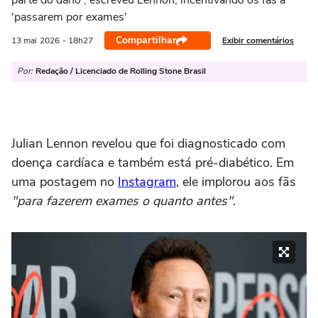
parte do dano', escreveu Lennon, incentivando os fãs a
'passarem por exames'
Compartilhar
Exibir comentários
13 mai
2026
- 18h27
Por:
Redação / Licenciado de Rolling Stone Brasil
Julian Lennon revelou que foi diagnosticado com
doença cardíaca e também está pré-diabético. Em
uma postagem no
Instagram
, ele implorou aos fãs
"para fazerem exames o quanto antes"
.