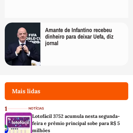
Amante de Infantino recebeu
dinheiro para deixar Uefa, diz
jornal
Mais lidas
1
NOTÍCIAS
Lotofácil 3752 acumula nesta segunda-
feira e prêmio principal sobe para R$ 5
milhões