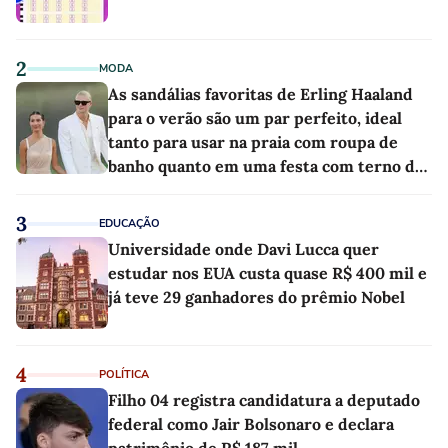
2
MODA
As sandálias favoritas de Erling Haaland
para o verão são um par perfeito, ideal
tanto para usar na praia com roupa de
banho quanto em uma festa com terno de
linho
3
EDUCAÇÃO
Universidade onde Davi Lucca quer
estudar nos EUA custa quase R$ 400 mil e
já teve 29 ganhadores do prêmio Nobel
4
POLÍTICA
Filho 04 registra candidatura a deputado
federal como Jair Bolsonaro e declara
patrimônio de R$ 187 mil