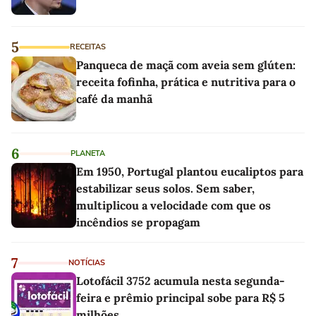
5
RECEITAS
Panqueca de maçã com aveia sem glúten:
receita fofinha, prática e nutritiva para o
café da manhã
6
PLANETA
Em 1950, Portugal plantou eucaliptos para
estabilizar seus solos. Sem saber,
multiplicou a velocidade com que os
incêndios se propagam
7
NOTÍCIAS
Lotofácil 3752 acumula nesta segunda-
feira e prêmio principal sobe para R$ 5
milhões