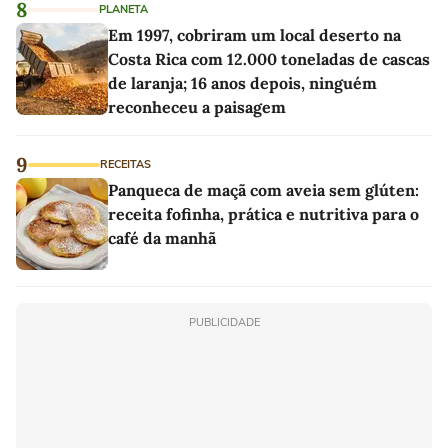
8
PLANETA
Em 1997, cobriram um local deserto na
Costa Rica com 12.000 toneladas de cascas
de laranja; 16 anos depois, ninguém
reconheceu a paisagem
9
RECEITAS
Panqueca de maçã com aveia sem glúten:
receita fofinha, prática e nutritiva para o
café da manhã
PUBLICIDADE