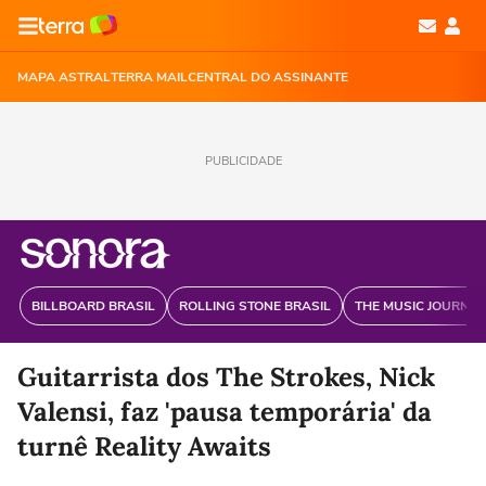
MAPA ASTRAL
TERRA MAIL
CENTRAL DO ASSINANTE
PUBLICIDADE
BILLBOARD BRASIL
ROLLING STONE BRASIL
THE MUSIC JOURNAL
Guitarrista dos The Strokes, Nick
Valensi, faz 'pausa temporária' da
turnê Reality Awaits