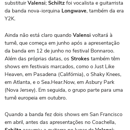
substituir
Valensi
;
Schiltz
foi vocalista e guitarrista
da banda nova-iorquina
Longwave
, também da era
Y2K.
Ainda não está claro quando
Valensi
voltará à
turnê, que começa em junho após a apresentação
da banda em 12 de junho no festival Bonnaroo.
Além das próprias datas, os
Strokes
também têm
shows em festivais marcados, como o Just Like
Heaven, em Pasadena (Califórnia), o Shaky Knees,
em Atlanta, e o Sea.Hear.Now, em Asbury Park
(Nova Jersey). Em seguida, o grupo parte para uma
turnê europeia em outubro.
Quando a banda fez dois shows em San Francisco
em abril, antes das apresentações no Coachella,
Schiltz
assumiu a guitarra no lugar de
Valensi
;