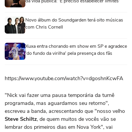
da vida pública: 'É preciso estabelecer limites'
Novo álbum do Soundgarden terá oito músicas
com Chris Cornell
Xuxa entra chorando em show em SP e agradece
'do fundo da virilha' pela presença dos fãs
https://www.youtube.com/watch?v=dgoshnKcwFA
"Nick vai fazer uma pausa temporária da turnê
programada, mas aguardamos seu retorno",
escreveu a banda, acrescentando que "nosso velho
Steve Schiltz
, de quem muitos de vocês vão se
lembrar dos primeiros dias em Nova York", vai