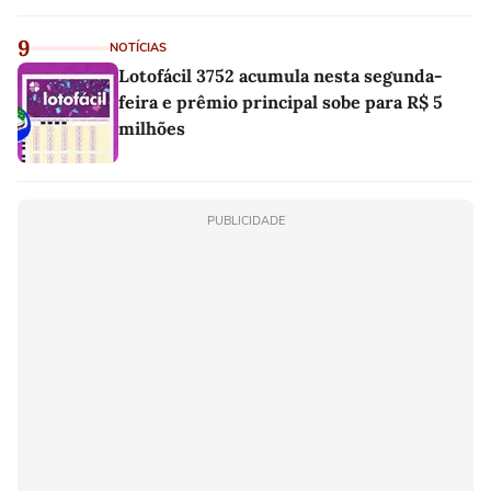
9
NOTÍCIAS
Lotofácil 3752 acumula nesta segunda-
feira e prêmio principal sobe para R$ 5
milhões
PUBLICIDADE