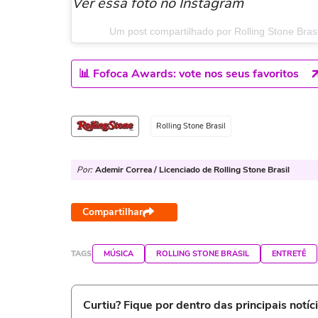
Ver essa foto no Instagram
Um post compartilhado por Rolling Stone Brasil
📊 Fofoca Awards: vote nos seus favoritos
Rolling Stone Brasil
Por:
Ademir Correa / Licenciado de Rolling Stone Brasil
Compartilhar
TAGS
MÚSICA
ROLLING STONE BRASIL
ENTRETÊ
Curtiu? Fique por dentro das principais notíc