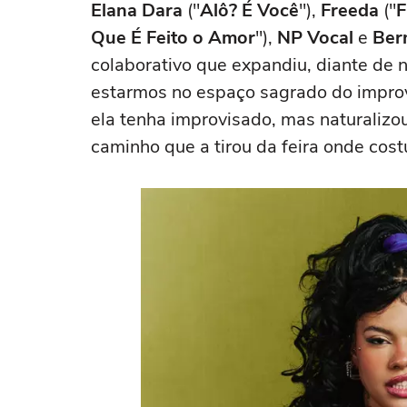
Elana Dara
("
Alô? É Você
"),
Freeda
("
F
Que É Feito o Amor
"),
NP Vocal
e
Ber
colaborativo que expandiu, diante de n
estarmos no espaço sagrado do improv
ela tenha improvisado, mas naturalizou
caminho que a tirou da feira onde cos