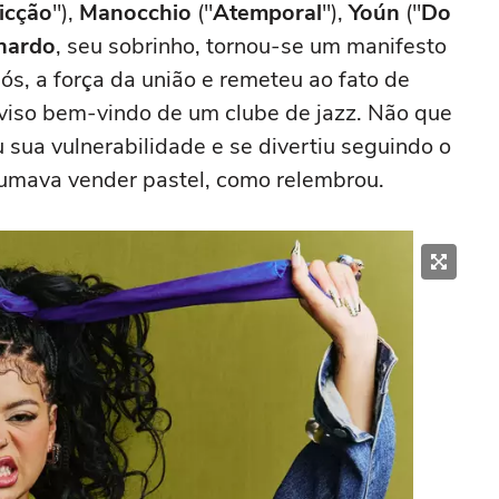
icção
"),
Manocchio
("
Atemporal
"),
Yoún
("
Do
nardo
, seu sobrinho, tornou-se um manifesto
ós, a força da união e remeteu ao fato de
iso bem-vindo de um clube de jazz. Não que
 sua vulnerabilidade e se divertiu seguindo o
tumava vender pastel, como relembrou.