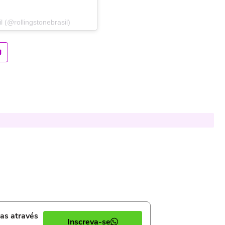
 (@rollingstonebrasil)
ias através
Inscreva-se