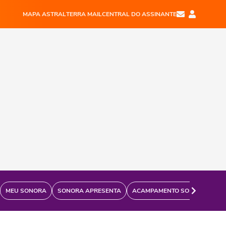
MAPA ASTRAL
TERRA MAIL
CENTRAL DO ASSINANTE
MEU SONORA
SONORA APRESENTA
ACAMPAMENTO SONORA
FÃ