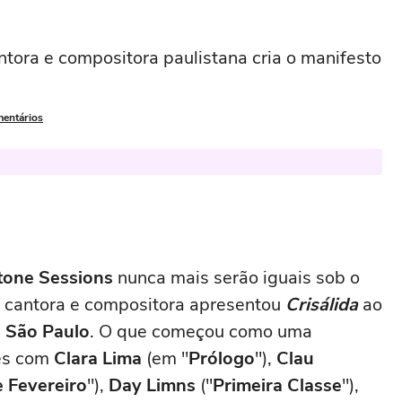
antora e compositora paulistana cria o manifesto
mentários
Stone Sessions
nunca mais serão iguais sob o
A cantora e compositora apresentou
Crisálida
ao
 São Paulo
. O que começou como uma
es com
Clara Lima
(em "
Prólogo
"),
Clau
 Fevereiro
"),
Day Limns
("
Primeira Classe
"),