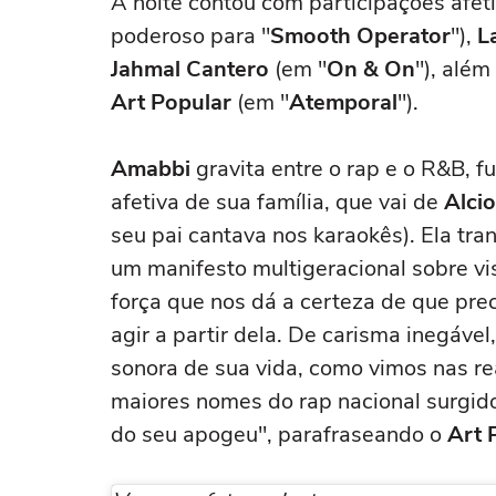
A noite contou com participações afet
poderoso para "
Smooth Operator
"),
L
Jahmal Cantero
(em "
On & On
"), alé
Art Popular
(em "
Atemporal
").
Amabbi
gravita entre o rap e o R&B, f
afetiva de sua família, que vai de
Alci
seu pai cantava nos karaokês). Ela tr
um manifesto multigeracional sobre vi
força que nos dá a certeza de que pr
agir a partir dela. De carisma inegável
sonora de sua vida, como vimos nas r
maiores nomes do rap nacional surgid
do seu apogeu", parafraseando o
Art 