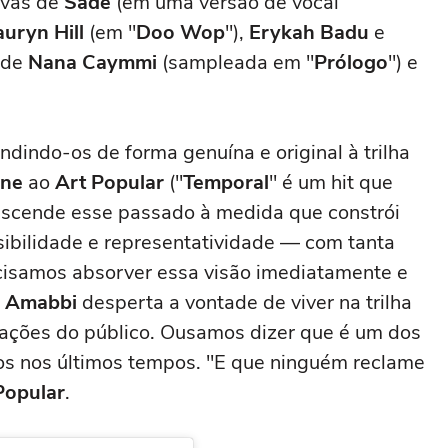
ivas de
Sade
(em uma versão de vocal
auryn Hill
(em "
Doo Wop
"),
Erykah Badu
e
m de
Nana Caymmi
(sampleada em "
Prólogo
") e
undindo-os de forma genuína e original à trilha
one
ao
Art Popular
("
Temporal
" é um hit que
anscende esse passado à medida que constrói
sibilidade e representatividade — com tanta
ecisamos absorver essa visão imediatamente e
,
Amabbi
desperta a vontade de viver na trilha
eações do público. Ousamos dizer que é um dos
os nos últimos tempos. "E que ninguém reclame
Popular
.