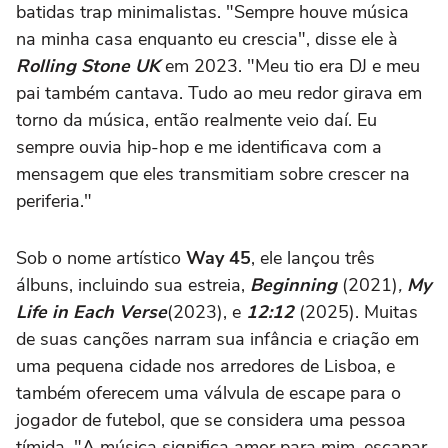
batidas trap minimalistas. "Sempre houve música
na minha casa enquanto eu crescia", disse ele à
Rolling Stone UK
em 2023. "Meu tio era DJ e meu
pai também cantava. Tudo ao meu redor girava em
torno da música, então realmente veio daí. Eu
sempre ouvia hip-hop e me identificava com a
mensagem que eles transmitiam sobre crescer na
periferia."
Sob o nome artístico
Way 45
, ele lançou três
álbuns, incluindo sua estreia,
Beginning
(2021)
,
My
Life in Each Verse
(2023), e
12:12
(2025). Muitas
de suas canções narram sua infância e criação em
uma pequena cidade nos arredores de Lisboa, e
também oferecem uma válvula de escape para o
jogador de futebol, que se considera uma pessoa
tímida. "A música significa amor para mim, escapar