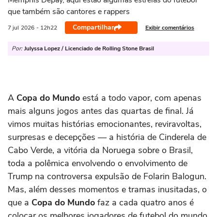
Memphis Depay, aqui estão algumas estrelas do futebol
que também são cantores e rappers
Compartilhar
Exibir comentários
7 jul
2026
- 12h22
Por:
Julyssa Lopez / Licenciado de Rolling Stone Brasil
A
Copa do Mundo
está a todo vapor, com apenas
mais alguns jogos antes das quartas de final. Já
vimos muitas histórias emocionantes, reviravoltas,
surpresas e decepções — a história de Cinderela de
Cabo Verde, a vitória da Noruega sobre o Brasil,
toda a polêmica envolvendo o envolvimento de
Trump na controversa expulsão de Folarin Balogun.
Mas, além desses momentos e tramas inusitadas, o
que a
Copa do Mundo
faz a cada quatro anos é
colocar os melhores jogadores de futebol do mundo