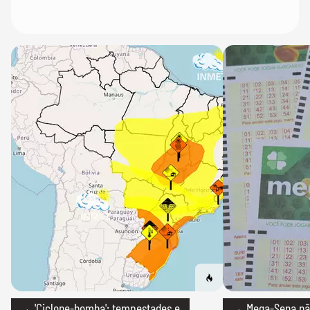
→ 'Ciclone-bomba': tempestades e
→ Mega-Sena não