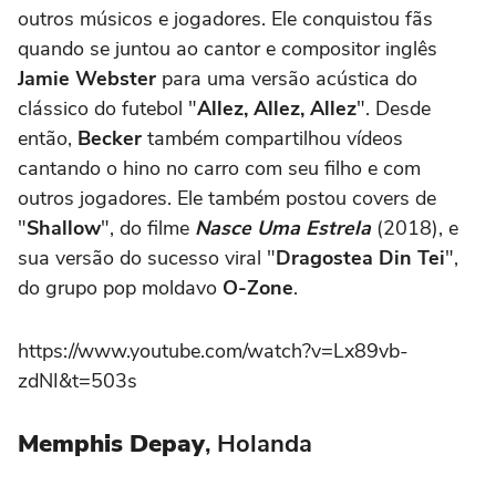
outros músicos e jogadores. Ele conquistou fãs
quando se juntou ao cantor e compositor inglês
Jamie Webster
para uma versão acústica do
clássico do futebol "
Allez, Allez, Allez
". Desde
então,
Becker
também compartilhou vídeos
cantando o hino no carro com seu filho e com
outros jogadores. Ele também postou covers de
"
Shallow
", do filme
Nasce Uma Estrela
(2018)
, e
sua versão do sucesso viral "
Dragostea Din Tei
",
do grupo pop moldavo
O-Zone
.
https://www.youtube.com/watch?v=Lx89vb-
zdNI&t=503s
Memphis Depay
, Holanda