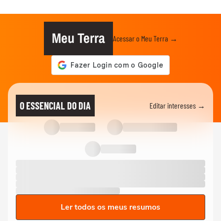
Meu Terra
Acessar o Meu Terra →
O ESSENCIAL DO DIA
Editar interesses →
Ler todos os meus resumos