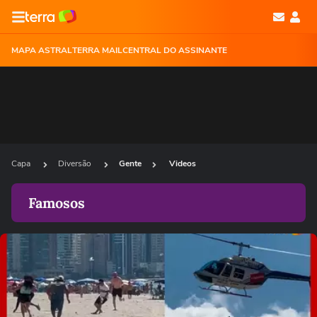
MAPA ASTRAL
TERRA MAIL
CENTRAL DO ASSINANTE
Capa
Diversão
Gente
Videos
Famosos
Ops!
Não foi possível reproduzir o vídeo