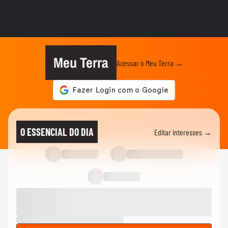
Gretchen atualiza recuperação após
transplante capilar: ‘Olha como...
FAMOSOS
'Raiva enorme': colega comenta prisão de
ator suspeito de estuprar...
Meu Terra
Acessar o Meu Terra →
FAMOSOS
'Mulheres precisam ser amadas, e não
compreendidas': namorado de...
FAMOSOS
Jojo Todynho se anima após lipo para
O ESSENCIAL DO DIA
Editar interesses →
retirar 4 kg das pernas:...
FAMOSOS
Boni rebate comentário de que ‘está gagá’
nas redes sociais
01:18