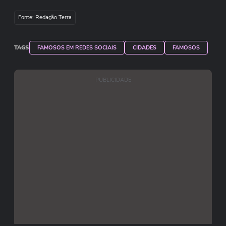
se dividindo entre elogiar e criticar o gesto da
influencer.
Fonte: Redação Terra
TAGS
FAMOSOS EM REDES SOCIAIS
CIDADES
FAMOSOS
PUBLICIDADE