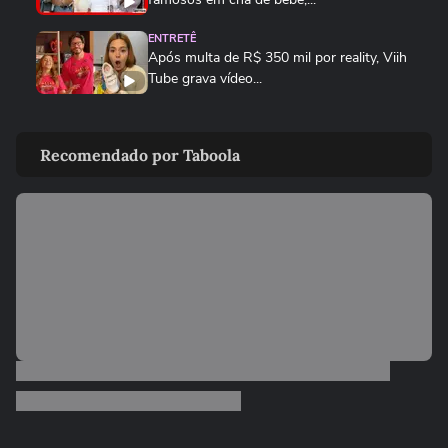
ENTRETÊ
Após multa de R$ 350 mil por reality, Viih
Tube grava vídeo...
ENTRETÊ
Lúcia Veríssimo sai em defesa de Xuxa
Recomendado por Taboola
após críticas sobre turnê:...
MEU SONORA
Ana Castela mostra produção para
encontro e brinca: 'Está na hora...
FAMOSOS
Homem viraliza ao contar
constrangimento por causa de nome
'unissex'
FAMOSOS
Repórter da Record cai em bueiro durante
transmissão ao vivo em...
FAMOSOS