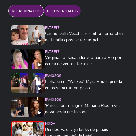
RELACIONADOS
RECOMENDADOS
ENTRETÊ
Carmo Dalla Vecchia relembra homofobia
na família após se tornar pai
ENTRETÊ
Virginia Fonseca adia voo para o Rio por
causa de ventos fortes e...
FAMOSOS
Elphaba em ‘Wicked’, Myra Ruiz é pedida
em casamento no palco
FAMOSOS
'Parecia um milagre': Mariana Rios revela
nova perda gestacional
MODA
Dia dos Pais: veja looks de papais
famosos em chá de bebê,...