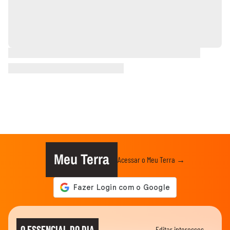
Meu Terra
Acessar o Meu Terra →
O ESSENCIAL DO DIA
Editar interesses →