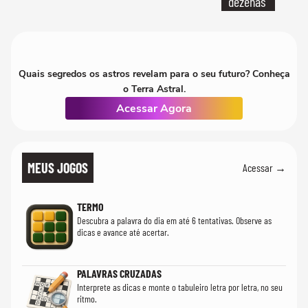
dezenas
Quais segredos os astros revelam para o seu futuro? Conheça
o Terra Astral.
Acessar Agora
MEUS JOGOS
Acessar →
TERMO
Descubra a palavra do dia em até 6 tentativas. Observe as
dicas e avance até acertar.
PALAVRAS CRUZADAS
Interprete as dicas e monte o tabuleiro letra por letra, no seu
ritmo.