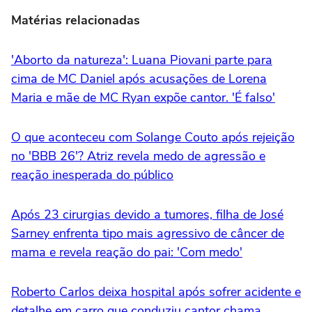
Matérias relacionadas
'Aborto da natureza': Luana Piovani parte para
cima de MC Daniel após acusações de Lorena
Maria e mãe de MC Ryan expõe cantor. 'É falso'
O que aconteceu com Solange Couto após rejeição
no 'BBB 26'? Atriz revela medo de agressão e
reação inesperada do público
Após 23 cirurgias devido a tumores, filha de José
Sarney enfrenta tipo mais agressivo de câncer de
mama e revela reação do pai: 'Com medo'
Roberto Carlos deixa hospital após sofrer acidente e
detalhe em carro que conduziu cantor chama