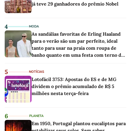
já teve 29 ganhadores do prêmio Nobel
4
MODA
As sandálias favoritas de Erling Haaland
para o verão são um par perfeito, ideal
tanto para usar na praia com roupa de
banho quanto em uma festa com terno de
linho
5
NOTÍCIAS
Lotofácil 3753: Apostas do ES e de MG
dividem o prêmio acumulado de R$ 5
milhões nesta terça-feira
6
PLANETA
Em 1950, Portugal plantou eucaliptos para
estabilizar seus solos. Sem saber,