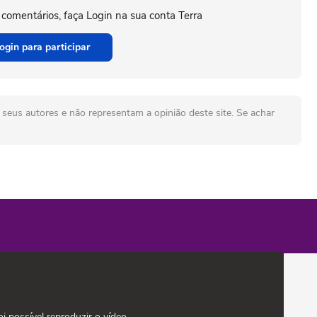
 comentários, faça Login na sua conta Terra
ogin para participar
seus autores e não representam a opinião deste site. Se achar
oi possível reproduzir o vídeo