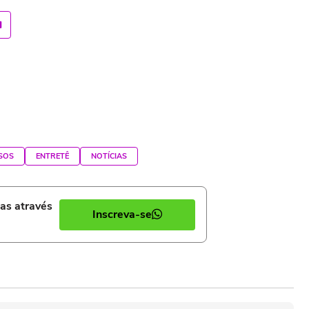
SOS
ENTRETÊ
NOTÍCIAS
ias através
Inscreva-se