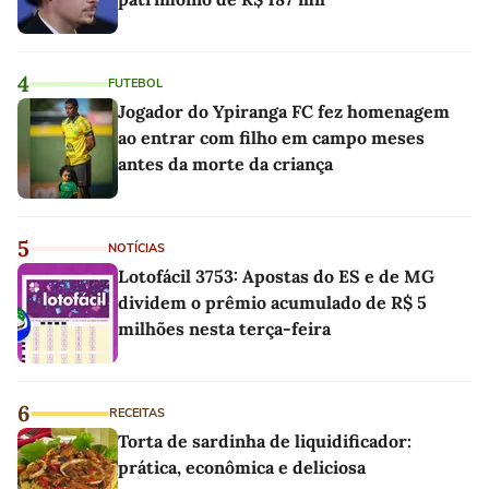
4
FUTEBOL
Jogador do Ypiranga FC fez homenagem
ao entrar com filho em campo meses
antes da morte da criança
5
NOTÍCIAS
Lotofácil 3753: Apostas do ES e de MG
dividem o prêmio acumulado de R$ 5
milhões nesta terça-feira
6
RECEITAS
Torta de sardinha de liquidificador:
prática, econômica e deliciosa