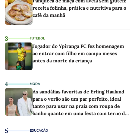
Panqueca de maçã com aveia sem glúten:
receita fofinha, prática e nutritiva para o
café da manhã
3
FUTEBOL
Jogador do Ypiranga FC fez homenagem
ao entrar com filho em campo meses
antes da morte da criança
4
MODA
As sandálias favoritas de Erling Haaland
para o verão são um par perfeito, ideal
tanto para usar na praia com roupa de
banho quanto em uma festa com terno de
linho
5
EDUCAÇÃO