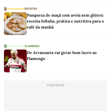
8
RECEITAS
Panqueca de maçã com aveia sem glúten:
receita fofinha, prática e nutritiva para o
café da manhã
9
FLAMENGO
De Arrascaeta vai gerar bom lucro ao
Flamengo
PUBLICIDADE