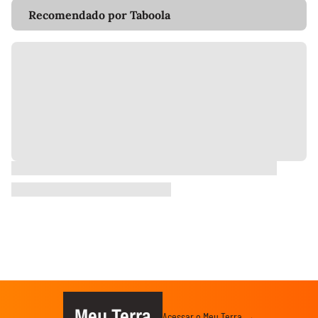
Recomendado por Taboola
Meu Terra
Acessar o Meu Terra →