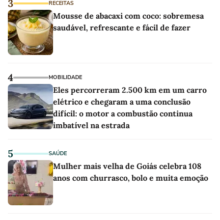
3
RECEITAS
Mousse de abacaxi com coco: sobremesa
saudável, refrescante e fácil de fazer
4
MOBILIDADE
Eles percorreram 2.500 km em um carro
elétrico e chegaram a uma conclusão
difícil: o motor a combustão continua
imbatível na estrada
5
SAÚDE
Mulher mais velha de Goiás celebra 108
anos com churrasco, bolo e muita emoção