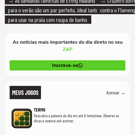
→ As sandálias favoritas de Erling Haaland
→ Cruzeiro sofre
para o verão são um par perfeito, ideal tanto
contra o Flamen
para usar na praia com roupa de banho
quanto em uma festa com terno de linho
As notícias mais importantes do dia direto no seu
ZAP
Inscreva-se
MEUS JOGOS
Acessar →
TERMO
Descubra a palavra do dia em até 6 tentativas. Observe as
dicas e avance até acertar.