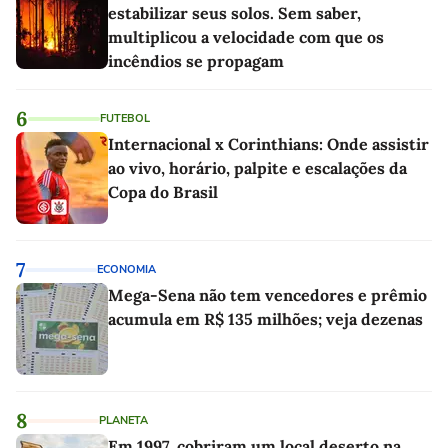
estabilizar seus solos. Sem saber,
multiplicou a velocidade com que os
incêndios se propagam
6
FUTEBOL
Internacional x Corinthians: Onde assistir
ao vivo, horário, palpite e escalações da
Copa do Brasil
7
ECONOMIA
Mega-Sena não tem vencedores e prêmio
acumula em R$ 135 milhões; veja dezenas
8
PLANETA
Em 1997, cobriram um local deserto na