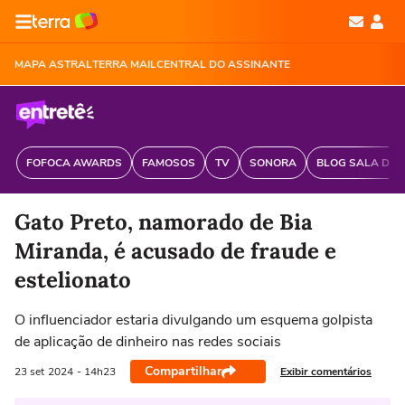
MAPA ASTRAL
TERRA MAIL
CENTRAL DO ASSINANTE
FOFOCA AWARDS
FAMOSOS
TV
SONORA
BLOG SALA DE 
Gato Preto, namorado de Bia
Miranda, é acusado de fraude e
estelionato
O influenciador estaria divulgando um esquema golpista
de aplicação de dinheiro nas redes sociais
Compartilhar
Exibir comentários
23 set
2024
- 14h23