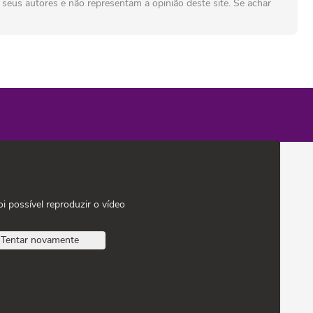
seus autores e não representam a opinião deste site. Se achar
oi possível reproduzir o vídeo
Tentar novamente