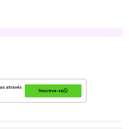
ias através
Inscreva-se