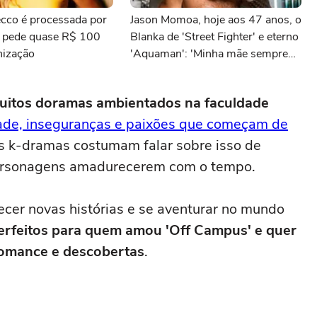
cco é processada por
Jason Momoa, hoje aos 47 anos, o
e pede quase R$ 100
Blanka de 'Street Fighter' e eterno
nização
'Aquaman': 'Minha mãe sempre
tomava cervejas de qualidade. Ela
acabou me criando bebendo as
uitos doramas ambientados na faculdade
melhores'
ade, inseguranças e paixões que começam de
os k-dramas costumam falar sobre isso de
personagens amadurecerem com o tempo.
ecer novas histórias e se aventurar no mundo
rfeitos para quem amou 'Off Campus' e quer
 romance e descobertas
.