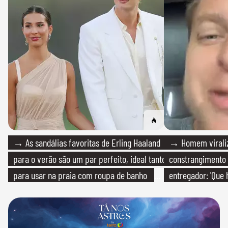
→ As sandálias favoritas de Erling Haaland
→ Homem viraliz
para o verão são um par perfeito, ideal tanto
constrangimento
para usar na praia com roupa de banho
entregador: 'Que 
quanto em uma festa com terno de linho