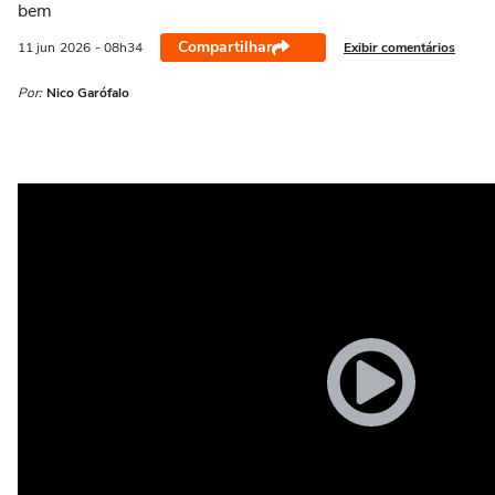
bem
Compartilhar
Exibir comentários
11 jun
2026
- 08h34
Por:
Nico Garófalo