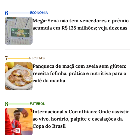
6
ECONOMIA
Mega-Sena não tem vencedores e prêmio
acumula em R$ 135 milhões; veja dezenas
7
RECEITAS
Panqueca de maçã com aveia sem glúten:
receita fofinha, prática e nutritiva para o
café da manhã
8
FUTEBOL
Internacional x Corinthians: Onde assistir
ao vivo, horário, palpite e escalações da
Copa do Brasil