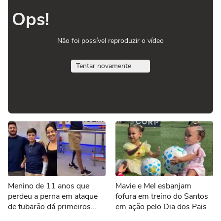
Ops!
Não foi possível reproduzir o vídeo
Tentar novamente
Menino de 11 anos que
Mavie e Mel esbanjam
perdeu a perna em ataque
fofura em treino do Santos
de tubarão dá primeiros
em ação pelo Dia dos Pais
passos com nova prótese