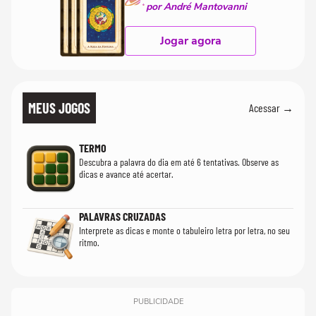
por André Mantovanni
Jogar agora
MEUS JOGOS
Acessar →
TERMO
Descubra a palavra do dia em até 6 tentativas. Observe as
dicas e avance até acertar.
PALAVRAS CRUZADAS
Interprete as dicas e monte o tabuleiro letra por letra, no seu
ritmo.
PUBLICIDADE