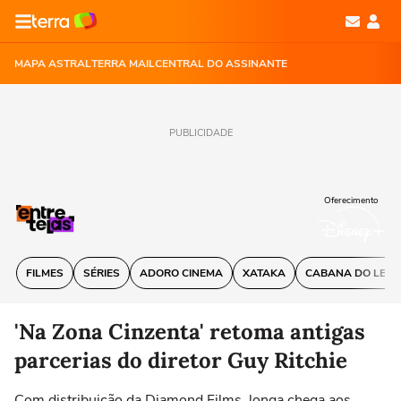
MAPA ASTRAL
TERRA MAIL
CENTRAL DO ASSINANTE
PUBLICIDADE
Oferecimento
FILMES
SÉRIES
ADORO CINEMA
XATAKA
CABANA DO LEIT
'Na Zona Cinzenta' retoma antigas
parcerias do diretor Guy Ritchie
Com distribuição da Diamond Films, longa chega aos