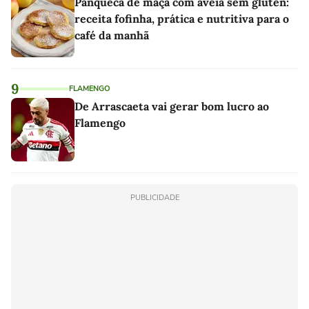
Panqueca de maçã com aveia sem glúten:
receita fofinha, prática e nutritiva para o
café da manhã
9
FLAMENGO
De Arrascaeta vai gerar bom lucro ao
Flamengo
PUBLICIDADE