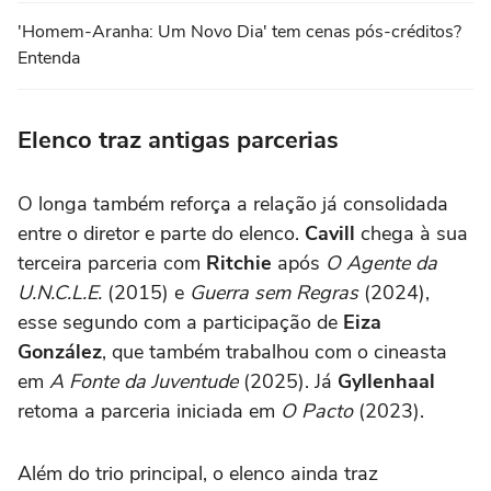
'Homem-Aranha: Um Novo Dia' tem cenas pós-créditos?
Entenda
Elenco traz antigas parcerias
O longa também reforça a relação já consolidada
entre o diretor e parte do elenco.
Cavill
chega à sua
terceira parceria com
Ritchie
após
O Agente da
U.N.C.L.E.
(2015) e
Guerra sem Regras
(2024),
esse segundo com a participação de
Eiza
González
, que também trabalhou com o cineasta
em
A Fonte da Juventude
(2025). Já
Gyllenhaal
retoma a parceria iniciada em
O Pacto
(2023).
Além do trio principal, o elenco ainda traz