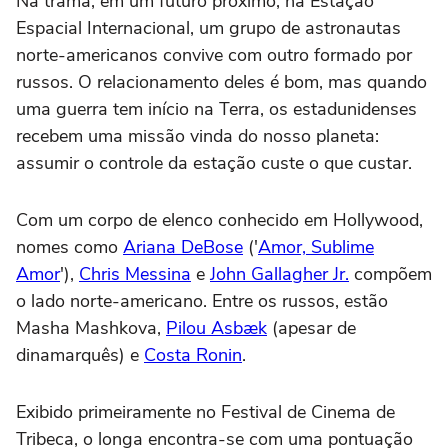
Na trama, em um futuro próximo, na Estação
Espacial Internacional, um grupo de astronautas
norte-americanos convive com outro formado por
russos. O relacionamento deles é bom, mas quando
uma guerra tem início na Terra, os estadunidenses
recebem uma missão vinda do nosso planeta:
assumir o controle da estação custe o que custar.
Com um corpo de elenco conhecido em Hollywood,
nomes como
Ariana DeBose
('
Amor, Sublime
Amor
'),
Chris Messina
e
John Gallagher Jr.
compõem
o lado norte-americano. Entre os russos, estão
Masha Mashkova,
Pilou Asbæk
(apesar de
dinamarquês) e
Costa Ronin
.
Exibido primeiramente no Festival de Cinema de
Tribeca, o longa encontra-se com uma pontuação