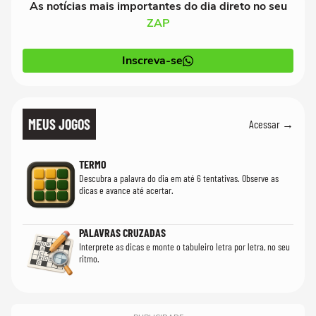
As notícias mais importantes do dia direto no seu
ZAP
Inscreva-se
MEUS JOGOS
Acessar →
TERMO
Descubra a palavra do dia em até 6 tentativas. Observe as
dicas e avance até acertar.
PALAVRAS CRUZADAS
Interprete as dicas e monte o tabuleiro letra por letra, no seu
ritmo.