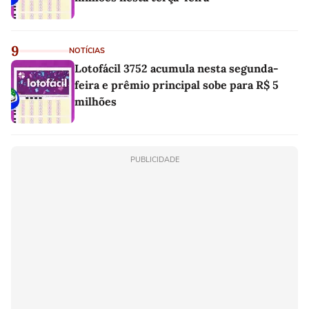
9
NOTÍCIAS
Lotofácil 3752 acumula nesta segunda-
feira e prêmio principal sobe para R$ 5
milhões
PUBLICIDADE