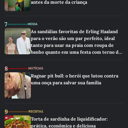
antes da morte da criança
7
MODA
As sandálias favoritas de Erling Haaland
para o verão são um par perfeito, ideal
tanto para usar na praia com roupa de
banho quanto em uma festa com terno de
linho
8
NOTÍCIAS
Ragnar pit bull: o herói que lutou contra
uma onça para salvar sua família
9
RECEITAS
Torta de sardinha de liquidificador:
prática, econômica e deliciosa