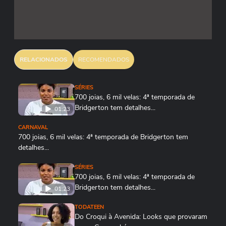
RELACIONADOS
RECOMENDADOS
SÉRIES
700 joias, 6 mil velas: 4ª temporada de
Bridgerton tem detalhes...
01:23
CARNAVAL
700 joias, 6 mil velas: 4ª temporada de Bridgerton tem
detalhes...
01:23
SÉRIES
700 joias, 6 mil velas: 4ª temporada de
Bridgerton tem detalhes...
01:23
TODATEEN
Do Croqui à Avenida: Looks que provaram