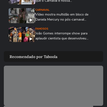
que o Carnaval é nossa...
01:10
CARNAVAL
Vídeo mostra multidão em bloco de
Daniela Mercury no pós-carnaval...
FAMOSOS
João Gomes interrompe show para
aplaudir cientista que desenvolveu...
FAMOSOS
Sabrina Sato chora após perder o desfile
Recomendado por Taboola
da Gaviões da Fiel: ‘Não...
LULA
Lula responde críticas ao desfile de escola
que o homenageou no...
ENTRETÊ
Anitta para trio e denuncia roubo de
celular em bloco do Rio:...
CARNAVAL