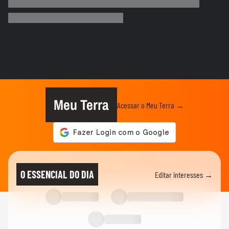
Paolla mostra perrengues que enfrentou
no carnaval em novo vídeo...
CARNAVAL DE RECIFE E OLINDA
Homem denuncia homofobia ao ser
agredido durante carnaval em...
MODA
Do Carnaval à vida real: veja looks de
Marquezine e mais famosas
Meu Terra
Acessar o Meu Terra →
CARNAVAL
A Grande Rio perdeu ponto por fantasia
de Virginia? Veja o que...
CARNAVAL
Professor acusa PMs de abordagem
O ESSENCIAL DO DIA
Editar interesses →
violenta e homofóbica no carnaval...
CARNAVAL
Apuração do carnaval do Rio de Janeiro
2026