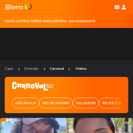
MAPA ASTRAL
TERRA MAIL
CENTRAL DO ASSINANTE
Capa
Diversão
Carnaval
Videos
SÃO PAULO
RIO DE JANEIRO
SALVADOR
RECIFE E OLINDA
Ops!