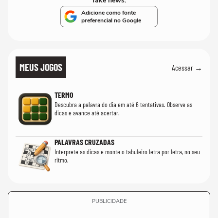
fake news.
Adicione como fonte
preferencial no Google
MEUS JOGOS
Acessar →
TERMO
Descubra a palavra do dia em até 6 tentativas. Observe as
dicas e avance até acertar.
PALAVRAS CRUZADAS
Interprete as dicas e monte o tabuleiro letra por letra, no seu
ritmo.
PUBLICIDADE