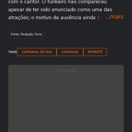
com o cantor. O funkeiro não compareceu
apesar de ter sido anunciado como uma das
...mais
atrações; o motivo da ausência ainda não foi
informado. "A gente fez nossa parte, apareceu
aqui pra ver ele. Ele que não fez a parte dele",
Fonte: Redação Terra
lamentou uma fã. #TerraNoCarnaval
TAGS
CARNAVAL DO RIO
CARNAVAL
ENTRETÊ
PUBLICIDADE