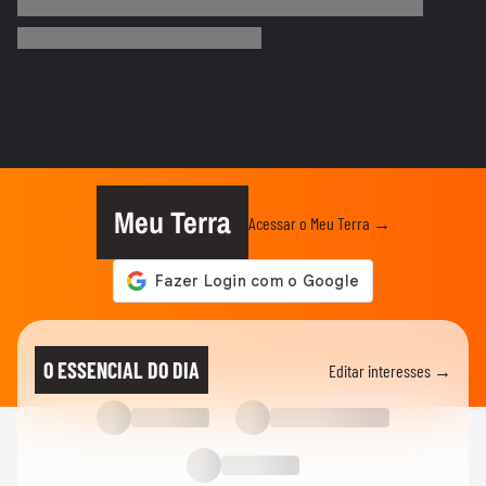
Paolla mostra perrengues que enfrentou
no carnaval em novo vídeo...
CARNAVAL DE RECIFE E OLINDA
Homem denuncia homofobia ao ser
agredido durante carnaval em...
MODA
Do Carnaval à vida real: veja looks de
Marquezine e mais famosas
Meu Terra
Acessar o Meu Terra →
CARNAVAL
A Grande Rio perdeu ponto por fantasia
de Virginia? Veja o que...
CARNAVAL
Professor acusa PMs de abordagem
O ESSENCIAL DO DIA
Editar interesses →
violenta e homofóbica no carnaval...
CARNAVAL
Apuração do carnaval do Rio de Janeiro
2026