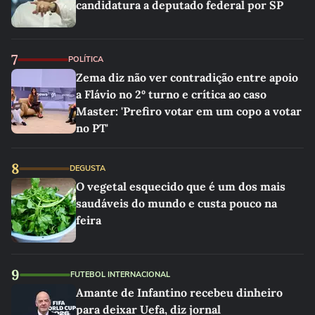
candidatura a deputado federal por SP
7
POLÍTICA
Zema diz não ver contradição entre apoio
a Flávio no 2º turno e crítica ao caso
Master: 'Prefiro votar em um copo a votar
no PT'
8
DEGUSTA
O vegetal esquecido que é um dos mais
saudáveis do mundo e custa pouco na
feira
9
FUTEBOL INTERNACIONAL
Amante de Infantino recebeu dinheiro
para deixar Uefa, diz jornal