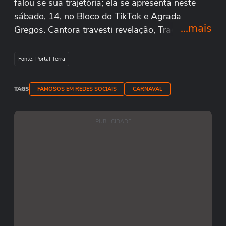
falou se sua trajetória; ela se apresenta neste
sábado, 14, no Bloco do TikTok e Agrada
...mais
Gregos. Cantora travesti revelação, Traemme
ganhou ainda mais destaque com sua música
‘Sou Eu’ e tem ganhado destaque em
Fonte: Portal Terra
apresentações nacionais. A cobertura de
Carnaval do Terra tem apoio de Bluefit, Gol,
TAGS
FAMOSOS EM REDES SOCIAIS
CARNAVAL
Magalu, Mercado Pago, OMO e Popeye's.
#TerraNoCarnaval Adrielle Farias/Redação Terra
PUBLICIDADE