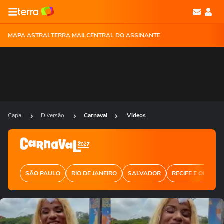
MAPA ASTRAL
TERRA MAIL
CENTRAL DO ASSINANTE
Capa
Diversão
Carnaval
Videos
SÃO PAULO
RIO DE JANEIRO
SALVADOR
RECIFE E OLINDA
Ops!