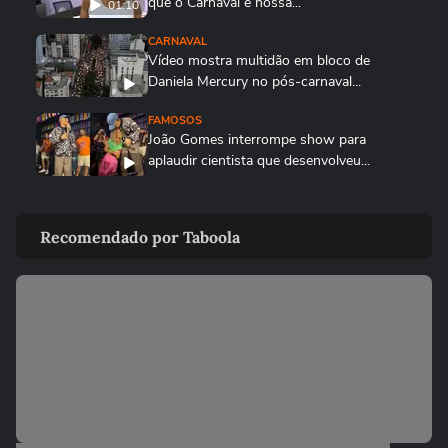
que o Carnaval é nossa...
01:10
CARNAVAL
Vídeo mostra multidão em bloco de
Daniela Mercury no pós-carnaval...
FAMOSOS
João Gomes interrompe show para
aplaudir cientista que desenvolveu...
FAMOSOS
Sabrina Sato chora após perder o desfile
Recomendado por Taboola
da Gaviões da Fiel: ‘Não...
LULA
Lula responde críticas ao desfile de escola
que o homenageou no...
ENTRETÊ
Anitta para trio e denuncia roubo de
celular em bloco do Rio:...
CARNAVAL