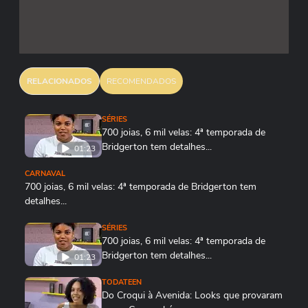
RELACIONADOS
RECOMENDADOS
SÉRIES
700 joias, 6 mil velas: 4ª temporada de
Bridgerton tem detalhes...
01:23
CARNAVAL
700 joias, 6 mil velas: 4ª temporada de Bridgerton tem
detalhes...
01:23
SÉRIES
700 joias, 6 mil velas: 4ª temporada de
Bridgerton tem detalhes...
01:23
TODATEEN
Do Croqui à Avenida: Looks que provaram