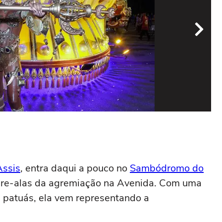
The
Foto
Assis
, entra daqui a pouco no
Sambódromo do
abre-alas da agremiação na Avenida. Com uma
e patuás, ela vem representando a