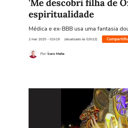
'Me descobri filha de 
espiritualidade
Médica e ex-BBB usa uma fantasia dou
Compartilh
2 mar
2025
- 01h19
(atualizado às 02h22)
Por:
Ícaro Malta