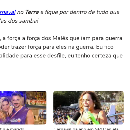
rnaval
no
Terra
e fique por dentro de tudo que
las dos samba!
 a força a força dos Malês que iam para guerra
r trazer força para eles na guerra. Eu fico
ralidade para esse desfile, eu tenho certeza que
ntin e marido
Carnaval baiano em SP! Daniela