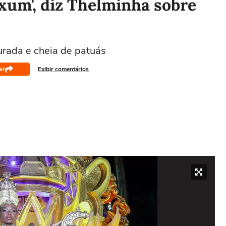
Oxum', diz Thelminha sobre
rada e cheia de patuás
ar
Exibir comentários