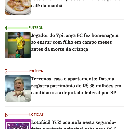
café da manhã
4
FUTEBOL
Jogador do Ypiranga FC fez homenagem
ao entrar com filho em campo meses
antes da morte da criança
5
POLÍTICA
Terrenos, casa e apartamento: Datena
registra patrimônio de R$ 35 milhões em
candidatura a deputado federal por SP
6
NOTÍCIAS
Lotofácil 3752 acumula nesta segunda-
feira e prêmio principal sobe para R$ 5