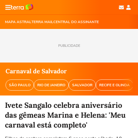
MAPA ASTRAL
TERRA MAIL
CENTRAL DO ASSINANTE
PUBLICIDADE
Carnaval de Salvador
SÃO PAULO
RIO DE JANEIRO
SALVADOR
RECIFE E OLINDA
Ivete Sangalo celebra aniversário
das gêmeas Marina e Helena: 'Meu
carnaval está completo'