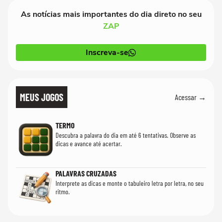
As notícias mais importantes do dia direto no seu
ZAP
Inscreva-se
MEUS JOGOS
Acessar →
TERMO
Descubra a palavra do dia em até 6 tentativas. Observe as
dicas e avance até acertar.
PALAVRAS CRUZADAS
Interprete as dicas e monte o tabuleiro letra por letra, no seu
ritmo.