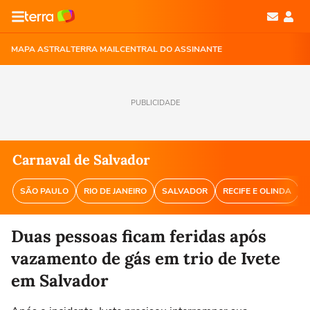
MAPA ASTRAL
TERRA MAIL
CENTRAL DO ASSINANTE
PUBLICIDADE
Carnaval de Salvador
SÃO PAULO
RIO DE JANEIRO
SALVADOR
RECIFE E OLINDA
Duas pessoas ficam feridas após
vazamento de gás em trio de Ivete
em Salvador