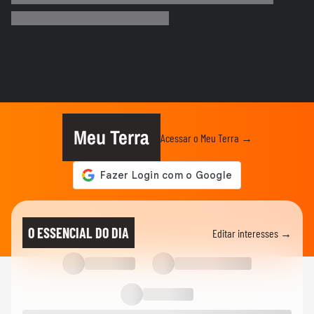
pessoas com deficiência visual em...
CARNAVAL DO RIO
Virginia posta look para apuração com as
cores da Grande Rio e...
CARNAVAL DO RIO
Carla Diaz relembra trabalho em 'O Clone'
com Solange Couto e...
Meu Terra
Acessar o Meu Terra →
CARNAVAL DO RIO
Fabiana Karla fala sobre
representatividade antes de voltar à...
CIDADES
Incêndio em quadra de escola de samba
O ESSENCIAL DO DIA
Editar interesses →
deixa um morto no RJ
ENTRETÊ
Bloco de carnaval inspirado em ‘Vale Tudo’
toma ruas do centro do...