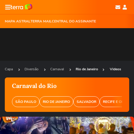
MAPA ASTRAL
TERRA MAIL
CENTRAL DO ASSINANTE
Capa
Diversão
Carnaval
Rio de Janeiro
Videos
Carnaval do Rio
SÃO PAULO
RIO DE JANEIRO
SALVADOR
RECIFE E OLINDA
Ops!