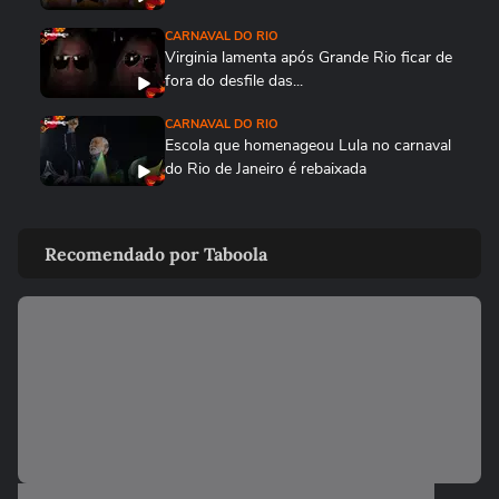
CARNAVAL DO RIO
Virginia lamenta após Grande Rio ficar de
fora do desfile das...
CARNAVAL DO RIO
Escola que homenageou Lula no carnaval
do Rio de Janeiro é rebaixada
CARNAVAL DO RIO
Vídeo mostra comemoração da Viradouro
Recomendado por Taboola
após anúncio de escola...
CARNAVAL DO RIO
Enredo da Viradouro, Mestre Ciça se
emociona durante apuração do...
CARNAVAL DO RIO
Juliana Paes chora com notas da
Viradouro durante apuração do...
CARNAVAL DO RIO
Eduardo Paes é flagrado imitando