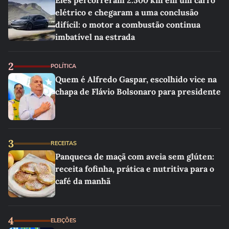
Eles percorreram 2.500 km em um carro
elétrico e chegaram a uma conclusão
difícil: o motor a combustão continua
imbatível na estrada
2
POLÍTICA
Quem é Alfredo Gaspar, escolhido vice na
chapa de Flávio Bolsonaro para presidente
3
RECEITAS
Panqueca de maçã com aveia sem glúten:
receita fofinha, prática e nutritiva para o
café da manhã
4
ELEIÇÕES