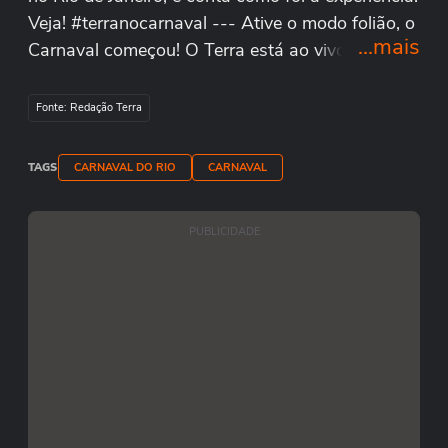
Veja! #terranocarnaval --- Ative o modo folião, o
...mais
Carnaval começou! O Terra está ao vivo direto de
Salvador. Tem samba, axé e muito mais!
Acompanhe a cobertura completa em
Fonte: Redação Terra
https://www.terra.com.br/carnaval/
#TerraNoCarnaval #TerraAoVivo #Carnaval2024
TAGS
CARNAVAL DO RIO
CARNAVAL
#Carnaval #Brasil Inscreva-se no canal do Terra
no YouTube ▸ https://www.youtube.com/terra
PUBLICIDADE