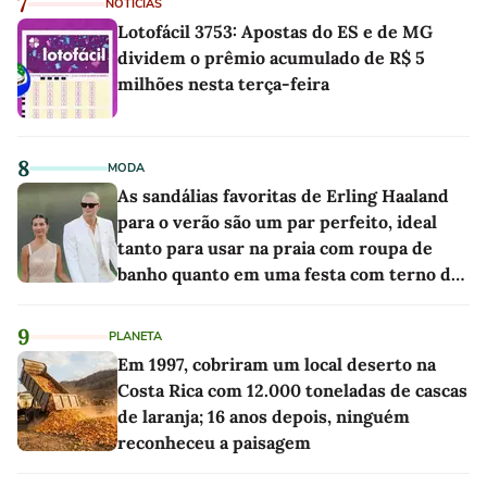
7
NOTÍCIAS
Lotofácil 3753: Apostas do ES e de MG
dividem o prêmio acumulado de R$ 5
milhões nesta terça-feira
8
MODA
As sandálias favoritas de Erling Haaland
para o verão são um par perfeito, ideal
tanto para usar na praia com roupa de
banho quanto em uma festa com terno de
linho
9
PLANETA
Em 1997, cobriram um local deserto na
Costa Rica com 12.000 toneladas de cascas
de laranja; 16 anos depois, ninguém
reconheceu a paisagem