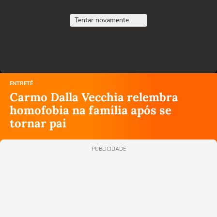
Tentar novamente
ENTRETÊ
Carmo Dalla Vecchia relembra
homofobia na família após se
tornar pai
PUBLICIDADE