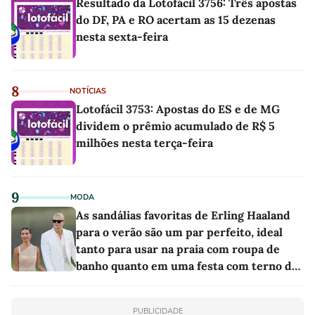
Resultado da Lotofácil 3756: Três apostas
do DF, PA e RO acertam as 15 dezenas
nesta sexta-feira
8
NOTÍCIAS
Lotofácil 3753: Apostas do ES e de MG
dividem o prêmio acumulado de R$ 5
milhões nesta terça-feira
9
MODA
As sandálias favoritas de Erling Haaland
para o verão são um par perfeito, ideal
tanto para usar na praia com roupa de
banho quanto em uma festa com terno de
linho
PUBLICIDADE